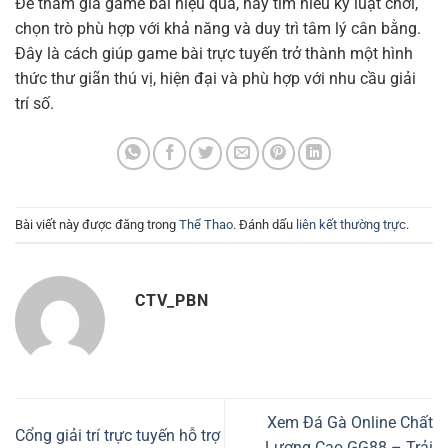
Để tham gia game bài hiệu quả, hãy tìm hiểu kỹ luật chơi,
chọn trò phù hợp với khả năng và duy trì tâm lý cân bằng.
Đây là cách giúp game bài trực tuyến trở thành một hình
thức thư giãn thú vị, hiện đại và phù hợp với nhu cầu giải
trí số.
Bài viết này được đăng trong
Thể Thao
. Đánh dấu
liên kết thường trực
.
CTV_PBN
Xem Đá Gà Online Chất
Cổng giải trí trực tuyến hỗ trợ
Lượng Cao GG88 – Trải