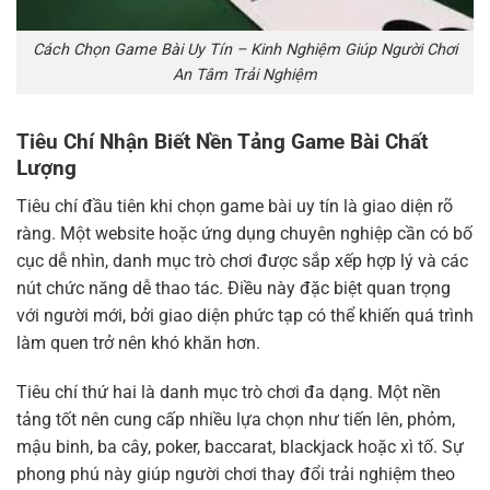
Cách Chọn Game Bài Uy Tín – Kinh Nghiệm Giúp Người Chơi
An Tâm Trải Nghiệm
Tiêu Chí Nhận Biết Nền Tảng Game Bài Chất
Lượng
Tiêu chí đầu tiên khi chọn game bài uy tín là giao diện rõ
ràng. Một website hoặc ứng dụng chuyên nghiệp cần có bố
cục dễ nhìn, danh mục trò chơi được sắp xếp hợp lý và các
nút chức năng dễ thao tác. Điều này đặc biệt quan trọng
với người mới, bởi giao diện phức tạp có thể khiến quá trình
làm quen trở nên khó khăn hơn.
Tiêu chí thứ hai là danh mục trò chơi đa dạng. Một nền
tảng tốt nên cung cấp nhiều lựa chọn như tiến lên, phỏm,
mậu binh, ba cây, poker, baccarat, blackjack hoặc xì tố. Sự
phong phú này giúp người chơi thay đổi trải nghiệm theo