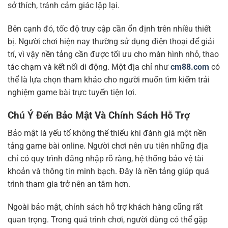
sở thích, tránh cảm giác lặp lại.
Bên cạnh đó, tốc độ truy cập cần ổn định trên nhiều thiết
bị. Người chơi hiện nay thường sử dụng điện thoại để giải
trí, vì vậy nền tảng cần được tối ưu cho màn hình nhỏ, thao
tác chạm và kết nối di động. Một địa chỉ như
cm88.com
có
thể là lựa chọn tham khảo cho người muốn tìm kiếm trải
nghiệm game bài trực tuyến tiện lợi.
Chú Ý Đến Bảo Mật Và Chính Sách Hỗ Trợ
Bảo mật là yếu tố không thể thiếu khi đánh giá một nền
tảng game bài online. Người chơi nên ưu tiên những địa
chỉ có quy trình đăng nhập rõ ràng, hệ thống bảo vệ tài
khoản và thông tin minh bạch. Đây là nền tảng giúp quá
trình tham gia trở nên an tâm hơn.
Ngoài bảo mật, chính sách hỗ trợ khách hàng cũng rất
quan trọng. Trong quá trình chơi, người dùng có thể gặp