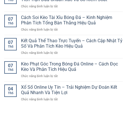
Th5
Online
Khuyến
ở
Chức năng bình luận bị tắt
Giao
Mãi
Dự
Diện
Mới
Đoán
Cách Soi Kèo Tài Xỉu Bóng Đá – Kinh Nghiệm
Dễ
Cho
07
Kết
Dùng
Phân Tích Tổng Bàn Thắng Hiệu Quả
Người
Th5
Quả
–
Chơi
ở
Chức năng bình luận bị tắt
Bóng
Trải
Online
Cách
Đá
Nghiệm
Soi
Kết Quả Thể Thao Trực Tuyến – Cách Cập Nhật Tỷ
Online
Thuận
07
Kèo
–
Số Và Phân Tích Kèo Hiệu Quả
Tiện
Th5
Tài
Cách
Cho
ở
Chức năng bình luận bị tắt
Xỉu
Phân
Người
Kết
Bóng
Tích
Chơi
Quả
Kèo Phạt Góc Trong Bóng Đá Online – Cách Đọc
Đá
Trận
07
Việt
Thể
–
Kèo Và Phân Tích Hiệu Quả
Đấu
Th5
Thao
Kinh
Chuẩn
ở
Chức năng bình luận bị tắt
Trực
Nghiệm
Xác
Kèo
Tuyến
Phân
Và
Phạt
Xổ Số Online Uy Tín – Trải Nghiệm Dự Đoán Kết
–
Tích
04
Có
Góc
Cách
Quả Nhanh Và Tiện Lợi
Tổng
Kiểm
Th5
Trong
Cập
Bàn
Soát
ở
Chức năng bình luận bị tắt
Bóng
Nhật
Thắng
Xổ
Đá
Tỷ
Hiệu
Số
Online
Số
Quả
Online
–
Và
Uy
Cách
Phân
Tín
Đọc
Tích