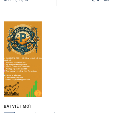
BÀI VIẾT MỚI