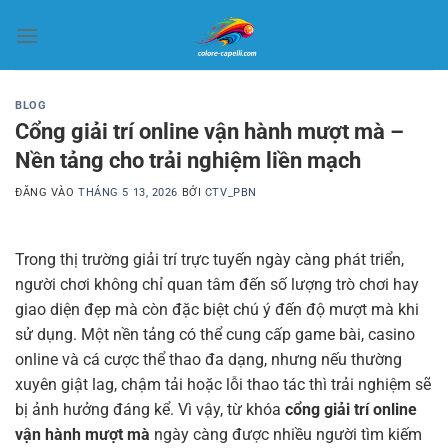
Bỏ
qua
nội
dung
BLOG
Cổng giải trí online vận hành mượt mà –
Nền tảng cho trải nghiệm liền mạch
ĐĂNG VÀO
THÁNG 5 13, 2026
BỞI
CTV_PBN
Trong thị trường giải trí trực tuyến ngày càng phát triển,
người chơi không chỉ quan tâm đến số lượng trò chơi hay
giao diện đẹp mà còn đặc biệt chú ý đến độ mượt mà khi
sử dụng. Một nền tảng có thể cung cấp game bài, casino
online và cá cược thể thao đa dạng, nhưng nếu thường
xuyên giật lag, chậm tải hoặc lỗi thao tác thì trải nghiệm sẽ
bị ảnh hưởng đáng kể. Vì vậy, từ khóa
cổng giải trí online
vận hành mượt mà
ngày càng được nhiều người tìm kiếm