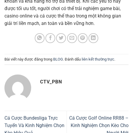
khoản và khả năng hỗ trợ đa thiết bị. Khi các yếu tố này
được tối ưu tốt, người chơi có thể trải nghiệm game bài,
casino online và cá cược thể thao trong một không gian
giải trí liền mạch, an toàn và bền vững hơn.
Bài viết này được đăng trong
BLOG
. Đánh dấu
liên kết thường trực
.
CTV_PBN
Cá Cược Bundesliga Trực
Cá Cược Golf Online RR88 –
Tuyến Và Kinh Nghiệm Chọn
Kinh Nghiệm Chọn Kèo Cho
Kèo Hiệu Quả
Người Mới