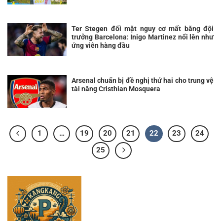
Ter Stegen đối mặt nguy cơ mất băng đội
trưởng Barcelona: Inigo Martinez nổi lên như
ứng viên hàng đầu
Arsenal chuẩn bị đề nghị thứ hai cho trung vệ
tài năng Cristhian Mosquera
1
…
19
20
21
22
23
24
25