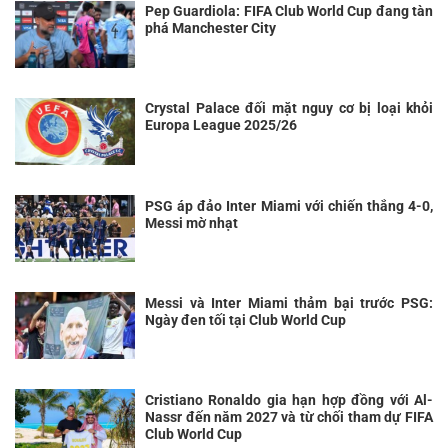
Pep Guardiola: FIFA Club World Cup đang tàn
phá Manchester City
Crystal Palace đối mặt nguy cơ bị loại khỏi
Europa League 2025/26
PSG áp đảo Inter Miami với chiến thắng 4-0,
Messi mờ nhạt
Messi và Inter Miami thảm bại trước PSG:
Ngày đen tối tại Club World Cup
Cristiano Ronaldo gia hạn hợp đồng với Al-
Nassr đến năm 2027 và từ chối tham dự FIFA
Club World Cup