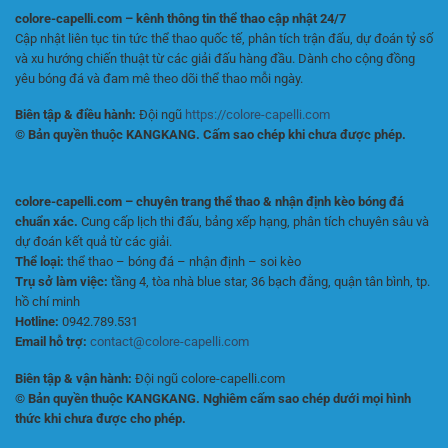
colore-capelli.com – kênh thông tin thể thao cập nhật 24/7
Cập nhật liên tục tin tức thể thao quốc tế, phân tích trận đấu, dự đoán tỷ số
và xu hướng chiến thuật từ các giải đấu hàng đầu. Dành cho cộng đồng
yêu bóng đá và đam mê theo dõi thể thao mỗi ngày.
Biên tập & điều hành:
Đội ngũ
https://colore-capelli.com
© Bản quyền thuộc KANGKANG. Cấm sao chép khi chưa được phép.
colore-capelli.com – chuyên trang thể thao & nhận định kèo bóng đá
chuẩn xác.
Cung cấp lịch thi đấu, bảng xếp hạng, phân tích chuyên sâu và
dự đoán kết quả từ các giải.
Thể loại:
thể thao – bóng đá – nhận định – soi kèo
Trụ sở làm việc:
tầng 4, tòa nhà blue star, 36 bạch đằng, quận tân bình, tp.
hồ chí minh
Hotline:
0942.789.531
Email hỗ trợ:
contact@colore-capelli.com
Biên tập & vận hành:
Đội ngũ colore-capelli.com
© Bản quyền thuộc KANGKANG. Nghiêm cấm sao chép dưới mọi hình
thức khi chưa được cho phép.