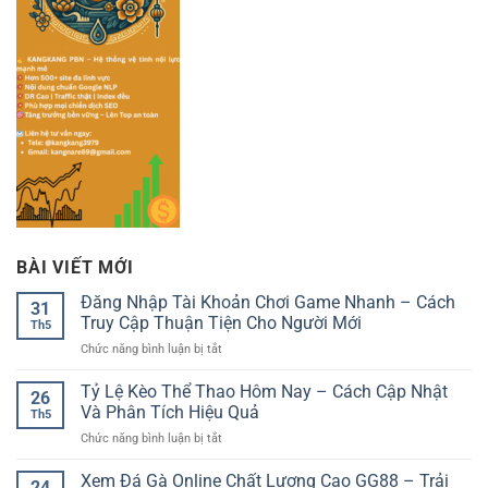
BÀI VIẾT MỚI
Đăng Nhập Tài Khoản Chơi Game Nhanh – Cách
31
Truy Cập Thuận Tiện Cho Người Mới
Th5
ở
Chức năng bình luận bị tắt
Đăng
Nhập
Tỷ Lệ Kèo Thể Thao Hôm Nay – Cách Cập Nhật
26
Tài
Và Phân Tích Hiệu Quả
Th5
Khoản
ở
Chức năng bình luận bị tắt
Chơi
Tỷ
Game
Lệ
Xem Đá Gà Online Chất Lượng Cao GG88 – Trải
Nhanh
24