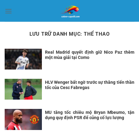
Bỏ
qua
nội
dung
LƯU TRỮ DANH MỤC:
THỂ THAO
Real Madrid quyết định giữ Nico Paz thêm
một mùa giải tại Como
HLV Wenger bất ngờ trước sự thăng tiến thần
tốc của Cesc Fabregas
MU tăng tốc chiêu mộ Bryan Mbeumo, tận
dụng quy định PSR để củng cố lực lượng