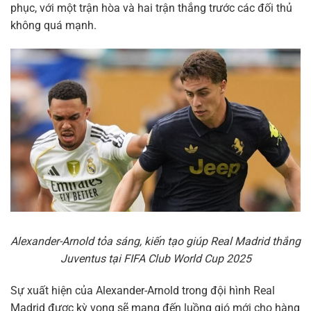
phục, với một trận hòa và hai trận thắng trước các đối thủ
không quá mạnh.
Alexander-Arnold tỏa sáng, kiến tạo giúp Real Madrid thắng
Juventus tại FIFA Club World Cup 2025
Sự xuất hiện của Alexander-Arnold trong đội hình Real
Madrid được kỳ vọng sẽ mang đến luồng gió mới cho hàng