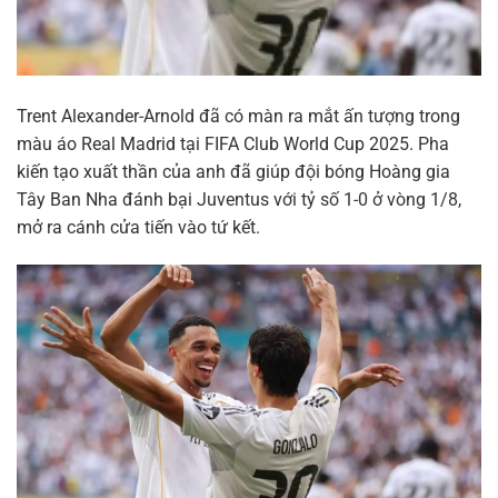
Trent Alexander-Arnold đã có màn ra mắt ấn tượng trong
màu áo Real Madrid tại FIFA Club World Cup 2025. Pha
kiến tạo xuất thần của anh đã giúp đội bóng Hoàng gia
Tây Ban Nha đánh bại Juventus với tỷ số 1-0 ở vòng 1/8,
mở ra cánh cửa tiến vào tứ kết.