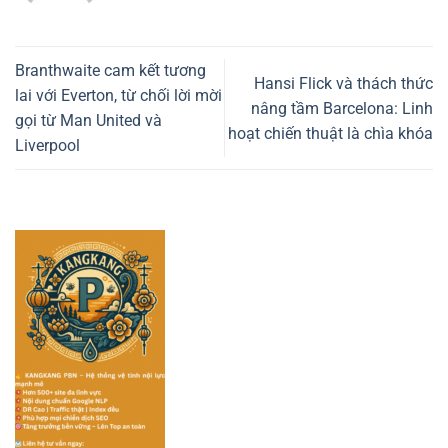
Branthwaite cam kết tương
Hansi Flick và thách thức
lai với Everton, từ chối lời mời
nâng tầm Barcelona: Linh
gọi từ Man United và
hoạt chiến thuật là chìa khóa
Liverpool