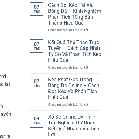
–
Đoán
Cách Soi Kèo Tài Xỉu
07
Trải
Kết
Bóng Đá – Kinh Nghiệm
Th5
Nghiệm
Quả
Phân Tích Tổng Bàn
Thuận
Bóng
Thắng Hiệu Quả
Tiện
Đá
Cho
Online
ở
Chức năng bình luận bị tắt
Người
–
Cách
Chơi
Cách
Soi
Kết Quả Thể Thao Trực
07
Việt
Phân
Kèo
Tuyến – Cách Cập Nhật
Th5
Tích
Tài
Tỷ Số Và Phân Tích Kèo
Trận
Xỉu
Hiệu Quả
Đấu
Bóng
Chuẩn
Đá
ở
Chức năng bình luận bị tắt
Xác
–
Kết
ord
Và
Kinh
Quả
Kèo Phạt Góc Trong
07
Có
Nghiệm
Thể
c lại
Bóng Đá Online – Cách
Th5
Kiểm
Phân
Thao
Đọc Kèo Và Phân Tích
Soát
Tích
Trực
Hiệu Quả
Tổng
Tuyến
Bàn
–
ở
Chức năng bình luận bị tắt
ến
Thắng
Cách
Kèo
huyển
Hiệu
Cập
Phạt
Xổ Số Online Uy Tín –
04
Quả
Nhật
Góc
Trải Nghiệm Dự Đoán
Th5
Tỷ
Trong
Kết Quả Nhanh Và Tiện
Số
Bóng
Lợi
sự ra
Và
Đá