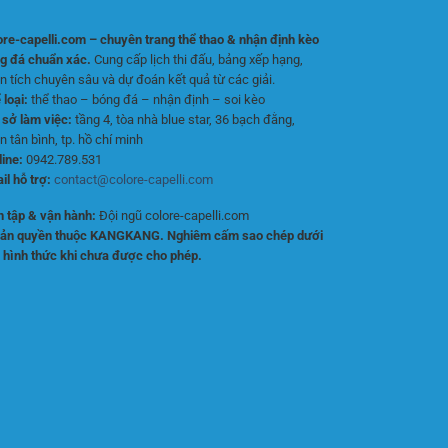
ore-capelli.com – chuyên trang thể thao & nhận định kèo
g đá chuẩn xác.
Cung cấp lịch thi đấu, bảng xếp hạng,
n tích chuyên sâu và dự đoán kết quả từ các giải.
 loại:
thể thao – bóng đá – nhận định – soi kèo
 sở làm việc:
tầng 4, tòa nhà blue star, 36 bạch đằng,
n tân bình, tp. hồ chí minh
line:
0942.789.531
il hỗ trợ:
contact@colore-capelli.com
n tập & vận hành:
Đội ngũ colore-capelli.com
ản quyền thuộc KANGKANG. Nghiêm cấm sao chép dưới
 hình thức khi chưa được cho phép.