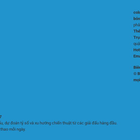
col
bón
phâ
Thể
Trụ
quậ
Hot
Ema
Biê
© B
mọi
7
đấu, dự đoán tỷ số và xu hướng chiến thuật từ các giải đấu hàng đầu.
thao mỗi ngày.