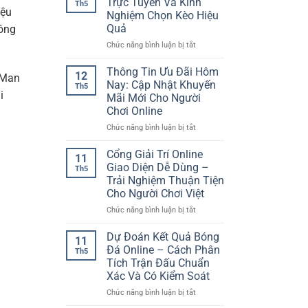
Trực Tuyến Và Kinh
Th5
Cho
online
iệu
Nghiệm Chọn Kèo Hiệu
Người
vận
Quả
bóng
Mới
hành
mượt
ở
Chức năng bình luận bị tắt
mà
Cá
–
Cược
Thông Tin Ưu Đãi Hôm
12
 Man
Nền
Bundesliga
Nay: Cập Nhật Khuyến
Th5
tảng
Trực
i
Mãi Mới Cho Người
cho
Tuyến
Chơi Online
trải
Và
nghiệm
Kinh
ở
Chức năng bình luận bị tắt
liền
Nghiệm
Thông
mạch
Chọn
Tin
Cổng Giải Trí Online
11
Kèo
Ưu
Giao Diện Dễ Dùng –
Th5
Hiệu
Đãi
Trải Nghiệm Thuận Tiện
Quả
Hôm
Cho Người Chơi Việt
Nay:
Cập
ở
Chức năng bình luận bị tắt
Nhật
Cổng
Khuyến
Giải
Dự Đoán Kết Quả Bóng
11
Mãi
Trí
Đá Online – Cách Phân
Th5
Mới
Online
Tích Trận Đấu Chuẩn
Cho
Giao
Xác Và Có Kiểm Soát
Người
Diện
Chơi
Dễ
ở
Chức năng bình luận bị tắt
Online
Dùng
Dự