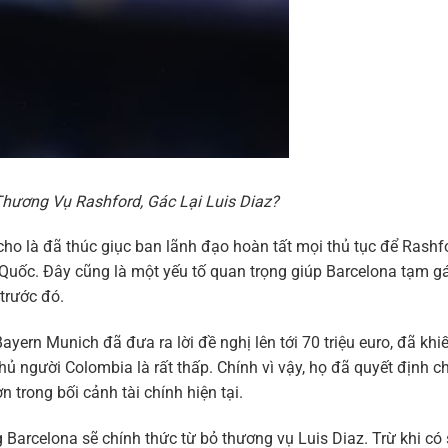
hương Vụ Rashford, Gác Lại Luis Diaz?
ho là đã thúc giục ban lãnh đạo hoàn tất mọi thủ tục để Rashf
 Quốc. Đây cũng là một yếu tố quan trọng giúp Barcelona tạm gá
trước đó.
ayern Munich đã đưa ra lời đề nghị lên tới 70 triệu euro, đã khi
ủ người Colombia là rất thấp. Chính vì vậy, họ đã quyết định c
 trong bối cảnh tài chính hiện tại.
 Barcelona sẽ chính thức từ bỏ thương vụ Luis Diaz. Trừ khi có 