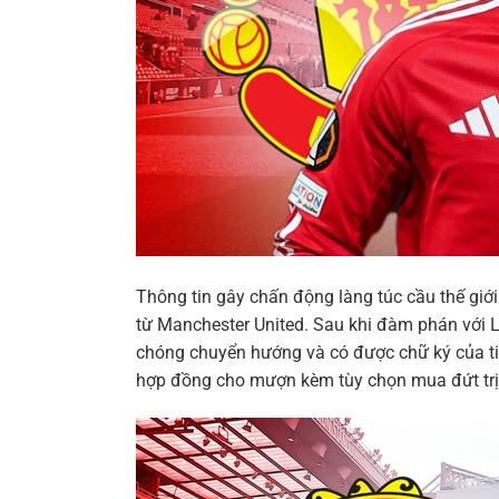
Thông tin gây chấn động làng túc cầu thế giớ
từ Manchester United. Sau khi đàm phán với L
chóng chuyển hướng và có được chữ ký của t
hợp đồng cho mượn kèm tùy chọn mua đứt trị g