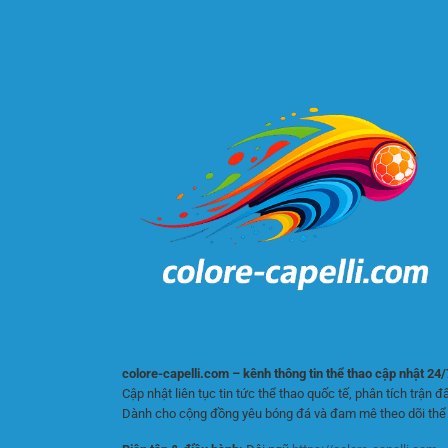
colore-capelli.com – kênh thông tin thể thao cập nhật 24/
Cập nhật liên tục tin tức thể thao quốc tế, phân tích trận 
Dành cho cộng đồng yêu bóng đá và đam mê theo dõi thể 