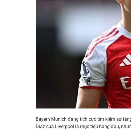
Bayern Munich đang tích cực tìm kiếm sự tăn
Diaz của Liverpool là mục tiêu hàng đầu, như