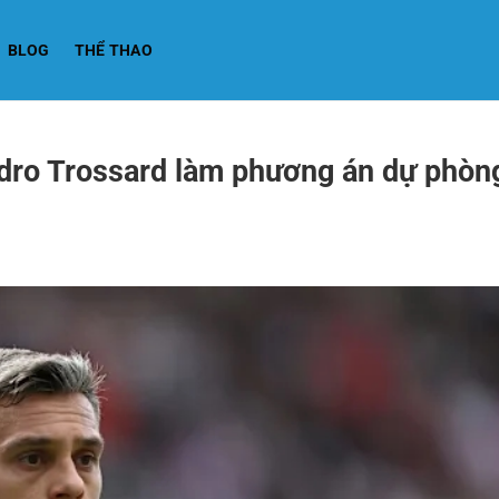
BLOG
THỂ THAO
ro Trossard làm phương án dự phòn