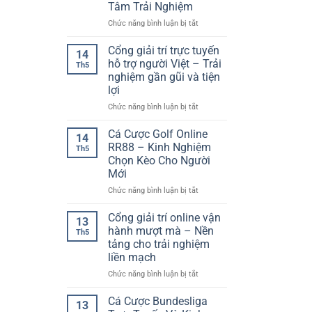
Tâm Trải Nghiệm
Phân
Lượng
Tích
Cao
ở
Chức năng bình luận bị tắt
Hiệu
GG88
Cách
Quả
–
Chọn
Cổng giải trí trực tuyến
14
Trải
Game
hỗ trợ người Việt – Trải
Th5
Nghiệm
Bài
nghiệm gần gũi và tiện
Live
Uy
lợi
Kịch
Tín
Tính
–
ở
Chức năng bình luận bị tắt
Và
Kinh
Cổng
Rõ
Nghiệm
giải
Cá Cược Golf Online
14
Nét
Giúp
trí
RR88 – Kinh Nghiệm
Th5
Người
trực
Chọn Kèo Cho Người
Chơi
tuyến
Mới
An
hỗ
Tâm
trợ
ở
Chức năng bình luận bị tắt
Trải
người
Cá
Nghiệm
Việt
Cược
Cổng giải trí online vận
13
–
Golf
hành mượt mà – Nền
Th5
Trải
Online
tảng cho trải nghiệm
nghiệm
RR88
liền mạch
gần
–
gũi
Kinh
ở
Chức năng bình luận bị tắt
và
Nghiệm
Cổng
tiện
Chọn
giải
Cá Cược Bundesliga
13
lợi
Kèo
trí