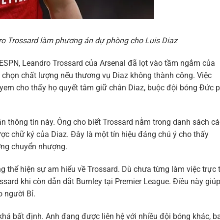
o Trossard làm phương án dự phòng cho Luis Diaz
ủa ESPN, Leandro Trossard của Arsenal đã lọt vào tầm ngắm của
a chọn chất lượng nếu thương vụ Diaz không thành công. Việc
ayern cho thấy họ quyết tâm giữ chân Diaz, buộc đội bóng Đức 
hận thông tin này. Ông cho biết Trossard nằm trong danh sách cá
ợc chữ ký của Diaz. Đây là một tín hiệu đáng chú ý cho thấy
ường chuyển nhượng.
thể hiện sự am hiểu về Trossard. Dù chưa từng làm việc trực t
ssard khi còn dẫn dắt Burnley tại Premier League. Điều này giú
o người Bỉ.
khá bất định. Anh đang được liên hệ với nhiều đội bóng khác, b