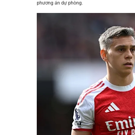
phương án dự phòng.