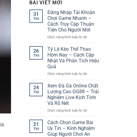
BÀI VIẾT MỚI
Đăng Nhập Tài Khoản
31
Chơi Game Nhanh –
Th5
Cách Truy Cập Thuận
Tiện Cho Người Mới
ở
Chức năng bình luận bị tắt
Đăng
Nhập
Tỷ Lệ Kèo Thể Thao
26
Tài
Hôm Nay – Cách Cập
Th5
Khoản
Nhật Và Phân Tích Hiệu
Chơi
Quả
Game
Nhanh
ở
Chức năng bình luận bị tắt
–
Tỷ
Cách
Lệ
Xem Đá Gà Online Chất
24
Truy
Kèo
Lượng Cao GG88 – Trải
Th5
Cập
Thể
Nghiệm Live Kịch Tính
Thuận
Thao
Và Rõ Nét
Tiện
Hôm
Cho
Nay
ở
Chức năng bình luận bị tắt
Người
–
Xem
Mới
Cách
Đá
Cách Chọn Game Bài
21
is
Cập
Gà
Uy Tín – Kinh Nghiệm
Th5
Nhật
Online
Giúp Người Chơi An
Và
Chất