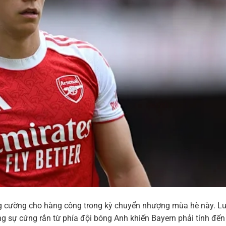
g cường cho hàng công trong kỳ chuyển nhượng mùa hè này. Lu
ng sự cứng rắn từ phía đội bóng Anh khiến Bayern phải tính đến