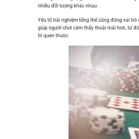
nhiều đối tượng khác nhau.
Yếu tố trải nghiệm tổng thể cũng đóng vai trò
giúp người chơi cảm thấy thoải mái hơn, từ đ
trí quen thuộc.