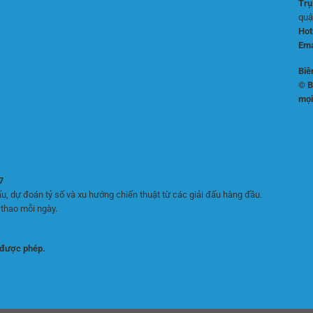
Trụ
quậ
Hot
Ema
Biê
© B
mọi
7
đấu, dự đoán tỷ số và xu hướng chiến thuật từ các giải đấu hàng đầu.
thao mỗi ngày.
được phép.