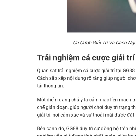
Cá Cược Giải Trí Và Cách Ng
Trải nghiệm cá cược giải trí
Quan sát trải nghiệm cá cược giải trí tại GG8
Cách sắp xếp nội dung rõ ràng giúp người c
tải thông tin.
Một điểm đáng chú ý là cảm giác liền mạch tr
chế gián đoạn, giúp người chơi duy trì trạng t
giải trí, nơi cảm xúc và sự thoải mái được đặt
Bên cạnh đó, GG88 duy trì sự đồng bộ trên nhiề