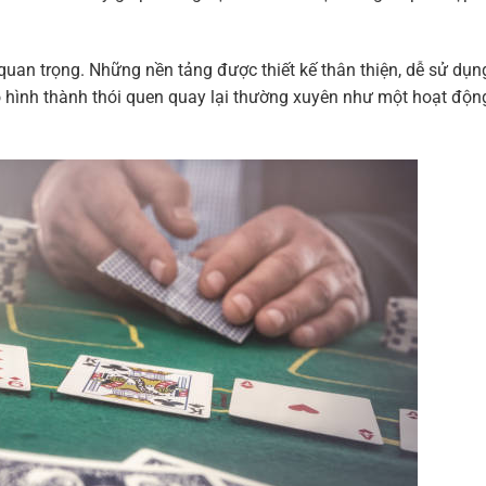
 quan trọng. Những nền tảng được thiết kế thân thiện, dễ sử dụn
ó hình thành thói quen quay lại thường xuyên như một hoạt động