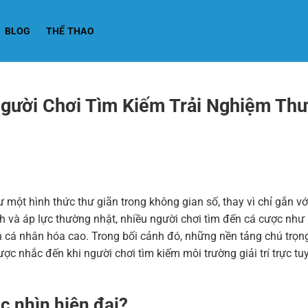
BLOG
THỂ THAO
Người Chơi Tìm Kiếm Trải Nghiệm Thư
 một hình thức thư giãn trong không gian số, thay vì chỉ gắn vớ
nh và áp lực thường nhật, nhiều người chơi tìm đến cá cược như
ính cá nhân hóa cao. Trong bối cảnh đó, những nền tảng chú trọng
c nhắc đến khi người chơi tìm kiếm môi trường giải trí trực tu
óc nhìn hiện đại?