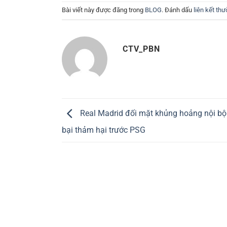
Bài viết này được đăng trong
BLOG
. Đánh dấu
liên kết thư
CTV_PBN
Real Madrid đối mặt khủng hoảng nội bộ
bại thảm hại trước PSG