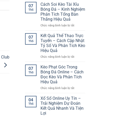
–
Đoán
Cách Soi Kèo Tài Xỉu
07
Trải
Kết
Bóng Đá – Kinh Nghiệm
Th5
Nghiệm
Quả
Phân Tích Tổng Bàn
Thuận
Bóng
Thắng Hiệu Quả
Tiện
Đá
Cho
Online
ở
Chức năng bình luận bị tắt
Người
–
Cách
Chơi
Cách
Soi
Kết Quả Thể Thao Trực
07
Việt
Phân
Kèo
Tuyến – Cách Cập Nhật
Th5
Tích
Tài
Tỷ Số Và Phân Tích Kèo
Trận
Xỉu
Hiệu Quả
Đấu
Bóng
Chuẩn
 Club
Đá
ở
Chức năng bình luận bị tắt
Xác
–
Kết
5
Và
Kinh
Quả
Kèo Phạt Góc Trong
07
Có
Nghiệm
Thể
Bóng Đá Online – Cách
Th5
Kiểm
Phân
Thao
Đọc Kèo Và Phân Tích
Soát
Tích
Trực
Hiệu Quả
Tổng
Tuyến
Bàn
–
ở
Chức năng bình luận bị tắt
Thắng
Cách
Kèo
Hiệu
Cập
Phạt
Xổ Số Online Uy Tín –
04
Quả
Nhật
Góc
Trải Nghiệm Dự Đoán
Th5
Tỷ
Trong
Kết Quả Nhanh Và Tiện
Số
Bóng
Lợi
Và
Đá