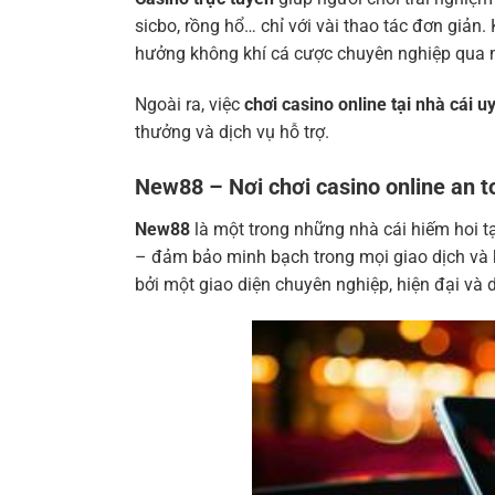
sicbo, rồng hổ… chỉ với vài thao tác đơn giản
hưởng không khí cá cược chuyên nghiệp qua m
Ngoài ra, việc
chơi casino online tại nhà cái uy
thưởng và dịch vụ hỗ trợ.
New88 – Nơi chơi casino online an t
New88
là một trong những nhà cái hiếm hoi 
– đảm bảo minh bạch trong mọi giao dịch và 
bởi một giao diện chuyên nghiệp, hiện đại và d