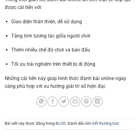
được cải tiến với:
Giao diện thân thiện, dễ sử dụng
Tăng tính tương tác giữa người chơi
Thêm nhiều chế độ chơi và bàn đấu
Tối ưu trải nghiệm trên thiết bị di động
Những cải tiến này giúp hình thức đánh bài online ngày
càng phù hợp với xu hướng giải trí số hiện đại.
Bài viết này được đăng trong
BLOG
. Đánh dấu
liên kết thường trực
.