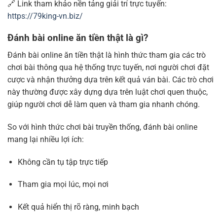
🔗 Link tham khảo nền tảng giải trí trực tuyến:
https://79king-vn.biz/
Đánh bài online ăn tiền thật là gì?
Đánh bài online ăn tiền thật là hình thức tham gia các trò
chơi bài thông qua hệ thống trực tuyến, nơi người chơi đặt
cược và nhận thưởng dựa trên kết quả ván bài. Các trò chơi
này thường được xây dựng dựa trên luật chơi quen thuộc,
giúp người chơi dễ làm quen và tham gia nhanh chóng.
So với hình thức chơi bài truyền thống, đánh bài online
mang lại nhiều lợi ích:
Không cần tụ tập trực tiếp
Tham gia mọi lúc, mọi nơi
Kết quả hiển thị rõ ràng, minh bạch