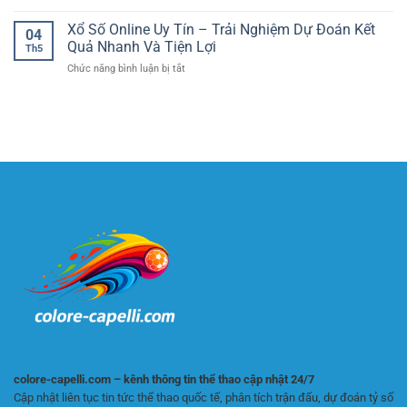
Xác
Kèo
Tuyến
Phân
Và
Phạt
Xổ Số Online Uy Tín – Trải Nghiệm Dự Đoán Kết
–
Tích
04
Có
Góc
Cách
Quả Nhanh Và Tiện Lợi
Tổng
Kiểm
Th5
Trong
Cập
Bàn
Soát
ở
Chức năng bình luận bị tắt
Bóng
Nhật
Thắng
Xổ
Đá
Tỷ
Hiệu
Số
Online
Số
Quả
Online
–
Và
Uy
Cách
Phân
Tín
Đọc
Tích
–
Kèo
Kèo
Trải
Và
Hiệu
Nghiệm
Phân
Quả
Dự
Tích
Đoán
Hiệu
Kết
Quả
Quả
Nhanh
Và
Tiện
Lợi
colore-capelli.com – kênh thông tin thể thao cập nhật 24/7
Cập nhật liên tục tin tức thể thao quốc tế, phân tích trận đấu, dự đoán tỷ số