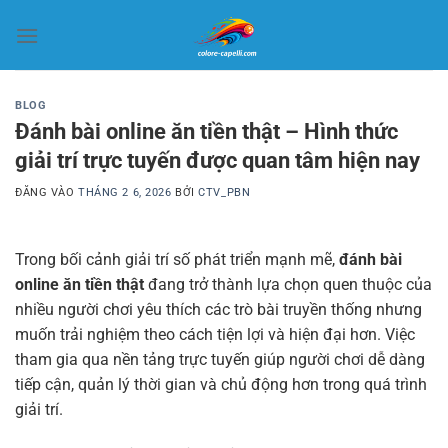
Bỏ
qua
nội
dung
BLOG
Đánh bài online ăn tiền thật – Hình thức
giải trí trực tuyến được quan tâm hiện nay
ĐĂNG VÀO
THÁNG 2 6, 2026
BỞI
CTV_PBN
Trong bối cảnh giải trí số phát triển mạnh mẽ,
đánh bài
online ăn tiền thật
đang trở thành lựa chọn quen thuộc của
nhiều người chơi yêu thích các trò bài truyền thống nhưng
muốn trải nghiệm theo cách tiện lợi và hiện đại hơn. Việc
tham gia qua nền tảng trực tuyến giúp người chơi dễ dàng
tiếp cận, quản lý thời gian và chủ động hơn trong quá trình
giải trí.