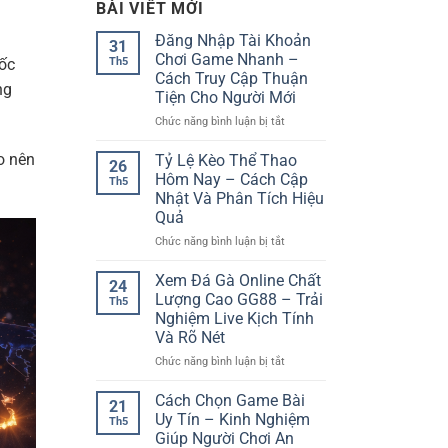
BÀI VIẾT MỚI
Đăng Nhập Tài Khoản
31
Chơi Game Nhanh –
ốc
Th5
Cách Truy Cập Thuận
ng
Tiện Cho Người Mới
ở
Chức năng bình luận bị tắt
Đăng
Nhập
o nên
Tỷ Lệ Kèo Thể Thao
26
Tài
Hôm Nay – Cách Cập
Th5
Khoản
Nhật Và Phân Tích Hiệu
Chơi
Quả
Game
Nhanh
ở
Chức năng bình luận bị tắt
–
Tỷ
Cách
Lệ
Xem Đá Gà Online Chất
24
Truy
Kèo
Lượng Cao GG88 – Trải
Th5
Cập
Thể
Nghiệm Live Kịch Tính
Thuận
Thao
Và Rõ Nét
Tiện
Hôm
Cho
Nay
ở
Chức năng bình luận bị tắt
Người
–
Xem
Mới
Cách
Đá
Cách Chọn Game Bài
21
Cập
Gà
Uy Tín – Kinh Nghiệm
Th5
Nhật
Online
Giúp Người Chơi An
Và
Chất