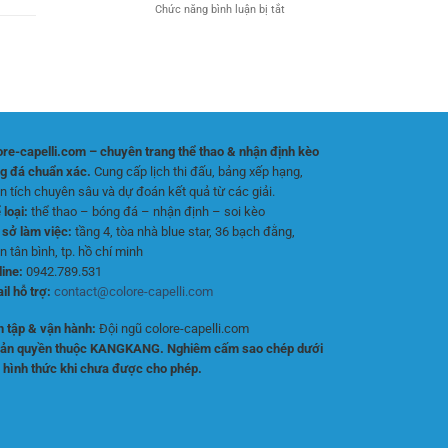
Phân
Online
ở
Chức năng bình luận bị tắt
Tích
–
Xổ
Kèo
Cách
Số
Hiệu
Đọc
Online
Quả
Kèo
Uy
Và
Tín
Phân
–
Tích
Trải
Hiệu
Nghiệm
ore-capelli.com – chuyên trang thể thao & nhận định kèo
Quả
Dự
g đá chuẩn xác.
Cung cấp lịch thi đấu, bảng xếp hạng,
Đoán
n tích chuyên sâu và dự đoán kết quả từ các giải.
Kết
 loại:
thể thao – bóng đá – nhận định – soi kèo
Quả
Nhanh
 sở làm việc:
tầng 4, tòa nhà blue star, 36 bạch đằng,
Và
n tân bình, tp. hồ chí minh
Tiện
line:
0942.789.531
Lợi
il hỗ trợ:
contact@colore-capelli.com
n tập & vận hành:
Đội ngũ colore-capelli.com
ản quyền thuộc KANGKANG. Nghiêm cấm sao chép dưới
 hình thức khi chưa được cho phép.