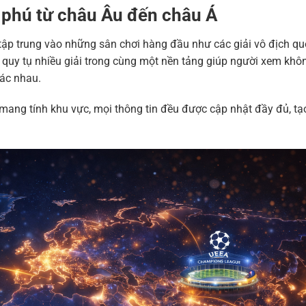
 phú từ châu Âu đến châu Á
ập trung vào những sân chơi hàng đầu như các giải vô địch qu
ệc quy tụ nhiều giải trong cùng một nền tảng giúp người xem khô
hác nhau.
mang tính khu vực, mọi thông tin đều được cập nhật đầy đủ, tạ