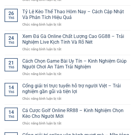
Đăng
Nhập
Tỷ Lệ Kèo Thể Thao Hôm Nay – Cách Cập Nhật
26
Tài
Và Phân Tích Hiệu Quả
Th5
Khoản
ở
Chức năng bình luận bị tắt
Chơi
Tỷ
Game
Lệ
Xem Đá Gà Online Chất Lượng Cao GG88 – Trải
Nhanh
24
Kèo
–
Nghiệm Live Kịch Tính Và Rõ Nét
Th5
Thể
Cách
ở
Chức năng bình luận bị tắt
Thao
Truy
Xem
Hôm
Cập
Đá
Cách Chọn Game Bài Uy Tín – Kinh Nghiệm Giúp
Nay
Thuận
21
Gà
–
Người Chơi An Tâm Trải Nghiệm
Tiện
Th5
Online
Cách
Cho
ở
Chức năng bình luận bị tắt
Chất
Cập
Người
Cách
Lượng
Nhật
Mới
Chọn
Cổng giải trí trực tuyến hỗ trợ người Việt – Trải
Cao
Và
14
Game
GG88
nghiệm gần gũi và tiện lợi
Phân
Th5
Bài
–
Tích
ở
Chức năng bình luận bị tắt
Uy
Trải
Hiệu
Cổng
Tín
Nghiệm
Quả
giải
Cá Cược Golf Online RR88 – Kinh Nghiệm Chọn
–
Live
14
trí
Kinh
Kèo Cho Người Mới
Kịch
Th5
trực
Nghiệm
Tính
ở
Chức năng bình luận bị tắt
tuyến
Giúp
Và
Cá
hỗ
Người
Rõ
Cược
trợ