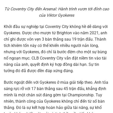
Từ Coventry City đến Arsenal: Hành trình vươn tới đỉnh cao
của Viktor Gyokeres
Khởi đầu sự nghiệp tại Coventry City không hề dễ dàng với
Gyokeres. Được cho mượn từ Brighton vào năm 2021, anh
chỉ ghi được vỏn vẹn 3 bàn thắng sau 19 trận đấu. Thành
tích khiêm tốn này có thể khiến nhiều người nản lòng,
nhưng với Gyokeres, đó chỉ là bước đệm cho một sự bùng
nổ ngoạn mục. CLB Coventry City vẫn đặt niềm tin vào tài
năng của anh, quyết định ký hợp đồng dài hạn. Sự tin
tưởng đó đã được đền đáp xứng đáng.
Bước ngoặt đến với Gyokeres ở mùa giải tiếp theo. Anh tỏa
sáng rực rỡ với 17 bàn thắng sau 45 trận đấu, khẳng định
mình là một chân sút đáng gờm tại Championship. Tuy
nhiên, thành công của Gyokeres không chỉ đến từ số bàn
thắng. Đó là sự kết hợp hoàn hảo giữa tài năng, sự khổ