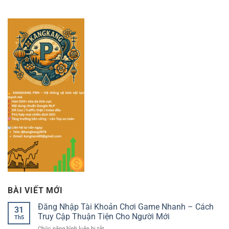
BÀI VIẾT MỚI
Đăng Nhập Tài Khoản Chơi Game Nhanh – Cách
31
Truy Cập Thuận Tiện Cho Người Mới
Th5
ở
Chức năng bình luận bị tắt