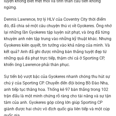
luyện không biết mệt mỏi và tinh thần cầu tiến không
ngừng.
Dennis Lawrence, trợ lý HLV của Coventry City thời điểm
đó, đã chia sẻ một câu chuyện thú vị về Gyokeres. Ông nhớ
lại những lần Gyokeres tập luyện sút phạt, và ông đã từng
khuyên anh nên tập trung vào những kỹ thuật khác. Nhưng
Gyokeres kiên quyết, tin tưởng vào khả năng của mình. Và
kết quả? Anh đã ghi được những bàn thắng tuyệt đẹp từ
những quả đá phạt trực tiếp, thậm chí cả ở Sporting CP,
khiến ông Lawrence phải thán phục.
Sự tiến bộ vượt bậc của Gyokeres nhanh chóng thu hút sự
chú ý của Sporting CP. Chuyển đến đội bóng Bồ Đào Nha,
anh tiếp tục thăng hoa. Thống kê 97 bàn thắng trong 102
trận đấu là một minh chứng rõ ràng cho tài năng và sự tận
tâm của anh. Gyokeres góp công lớn giúp Sporting CP
giành được hai chức vô địch quốc gia liên tiếp và một cúp
quốc gia.