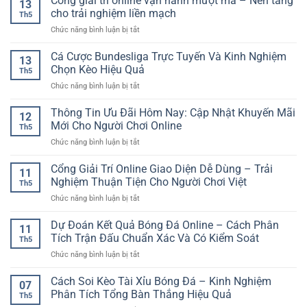
Cổng giải trí online vận hành mượt mà – Nền tảng
Chơi
13
Nét
Golf
người
cho trải nghiệm liền mạch
An
Th5
Online
Việt
Tâm
ở
Chức năng bình luận bị tắt
RR88
–
Trải
Cổng
–
Trải
Nghiệm
giải
Cá Cược Bundesliga Trực Tuyến Và Kinh Nghiệm
Kinh
nghiệm
13
trí
Nghiệm
Chọn Kèo Hiệu Quả
gần
Th5
online
Chọn
gũi
ở
Chức năng bình luận bị tắt
vận
Kèo
và
Cá
hành
Cho
tiện
Cược
Thông Tin Ưu Đãi Hôm Nay: Cập Nhật Khuyến Mãi
mượt
Người
12
lợi
Bundesliga
mà
Mới Cho Người Chơi Online
Mới
Th5
Trực
–
ở
Chức năng bình luận bị tắt
Tuyến
Nền
Thông
Và
tảng
Tin
Cổng Giải Trí Online Giao Diện Dễ Dùng – Trải
Kinh
cho
11
Ưu
Nghiệm
Nghiệm Thuận Tiện Cho Người Chơi Việt
trải
Th5
Đãi
Chọn
nghiệm
ở
Chức năng bình luận bị tắt
Hôm
Kèo
liền
Cổng
Nay:
Hiệu
mạch
Giải
Dự Đoán Kết Quả Bóng Đá Online – Cách Phân
Cập
Quả
11
Trí
Nhật
Tích Trận Đấu Chuẩn Xác Và Có Kiểm Soát
Th5
Online
Khuyến
ở
Chức năng bình luận bị tắt
Giao
Mãi
Dự
Diện
Mới
Đoán
Cách Soi Kèo Tài Xỉu Bóng Đá – Kinh Nghiệm
Dễ
Cho
07
Kết
Dùng
Phân Tích Tổng Bàn Thắng Hiệu Quả
Người
Th5
Quả
–
Chơi