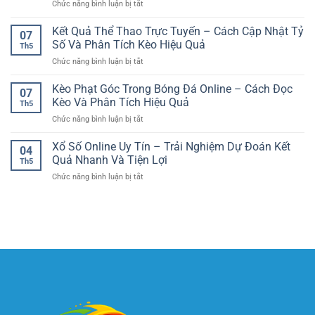
ở
Chức năng bình luận bị tắt
Bóng
Trải
Online
Cách
Đá
Nghiệm
Soi
Kết Quả Thể Thao Trực Tuyến – Cách Cập Nhật Tỷ
Online
Thuận
07
Kèo
–
Số Và Phân Tích Kèo Hiệu Quả
Tiện
Th5
Tài
Cách
Cho
ở
Chức năng bình luận bị tắt
Xỉu
Phân
Người
Kết
Bóng
Tích
Chơi
Quả
Kèo Phạt Góc Trong Bóng Đá Online – Cách Đọc
Đá
Trận
07
Việt
Thể
–
Kèo Và Phân Tích Hiệu Quả
Đấu
Th5
Thao
Kinh
Chuẩn
ở
Chức năng bình luận bị tắt
Trực
Nghiệm
Xác
Kèo
Tuyến
Phân
Và
Phạt
Xổ Số Online Uy Tín – Trải Nghiệm Dự Đoán Kết
–
Tích
04
Có
Góc
Cách
Quả Nhanh Và Tiện Lợi
Tổng
Kiểm
Th5
Trong
Cập
Bàn
Soát
ở
Chức năng bình luận bị tắt
Bóng
Nhật
Thắng
Xổ
Đá
Tỷ
Hiệu
Số
Online
Số
Quả
Online
–
Và
Uy
Cách
Phân
Tín
Đọc
Tích
–
Kèo
Kèo
Trải
Và
Hiệu
Nghiệm
Phân
Quả
Dự
Tích
Đoán
Hiệu
Kết
Quả