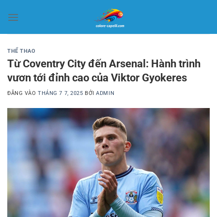
Bỏ
qua
nội
dung
THỂ THAO
Từ Coventry City đến Arsenal: Hành trình
vươn tới đỉnh cao của Viktor Gyokeres
ĐĂNG VÀO
THÁNG 7 7, 2025
BỞI
ADMIN