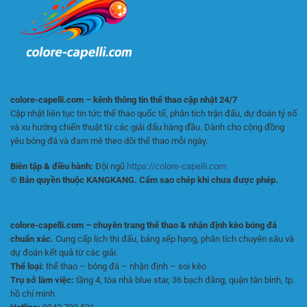
Quả
Nhanh
Và
Tiện
Lợi
colore-capelli.com – kênh thông tin thể thao cập nhật 24/7
Cập nhật liên tục tin tức thể thao quốc tế, phân tích trận đấu, dự đoán tỷ số
và xu hướng chiến thuật từ các giải đấu hàng đầu. Dành cho cộng đồng
yêu bóng đá và đam mê theo dõi thể thao mỗi ngày.
Biên tập & điều hành:
Đội ngũ
https://colore-capelli.com
© Bản quyền thuộc KANGKANG. Cấm sao chép khi chưa được phép.
colore-capelli.com – chuyên trang thể thao & nhận định kèo bóng đá
chuẩn xác.
Cung cấp lịch thi đấu, bảng xếp hạng, phân tích chuyên sâu và
dự đoán kết quả từ các giải.
Thể loại:
thể thao – bóng đá – nhận định – soi kèo
Trụ sở làm việc:
tầng 4, tòa nhà blue star, 36 bạch đằng, quận tân bình, tp.
hồ chí minh