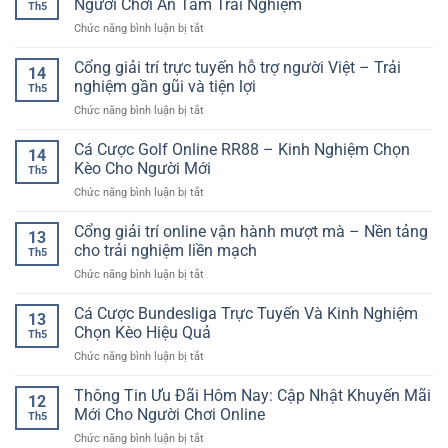
Người Chơi An Tâm Trải Nghiệm
Tiện
Th5
Online
Cách
Cho
ở
Chức năng bình luận bị tắt
Chất
Cập
Người
Cách
Lượng
Nhật
Mới
Chọn
Cổng giải trí trực tuyến hỗ trợ người Việt – Trải
Cao
Và
14
Game
GG88
nghiệm gần gũi và tiện lợi
Phân
Th5
Bài
–
Tích
ở
Chức năng bình luận bị tắt
Uy
Trải
Hiệu
Cổng
Tín
Nghiệm
Quả
giải
Cá Cược Golf Online RR88 – Kinh Nghiệm Chọn
–
Live
14
trí
Kinh
Kèo Cho Người Mới
Kịch
Th5
trực
Nghiệm
Tính
ở
Chức năng bình luận bị tắt
tuyến
Giúp
Và
Cá
hỗ
Người
Rõ
Cược
Cổng giải trí online vận hành mượt mà – Nền tảng
trợ
Chơi
13
Nét
Golf
người
cho trải nghiệm liền mạch
An
Th5
Online
Việt
Tâm
ở
Chức năng bình luận bị tắt
RR88
–
Trải
Cổng
–
Trải
Nghiệm
giải
Cá Cược Bundesliga Trực Tuyến Và Kinh Nghiệm
Kinh
nghiệm
13
trí
Nghiệm
Chọn Kèo Hiệu Quả
gần
Th5
online
Chọn
gũi
ở
Chức năng bình luận bị tắt
vận
Kèo
và
Cá
hành
Cho
tiện
Cược
Thông Tin Ưu Đãi Hôm Nay: Cập Nhật Khuyến Mãi
mượt
Người
12
lợi
Bundesliga
mà
Mới Cho Người Chơi Online
Mới
Th5
Trực
–
ở
Chức năng bình luận bị tắt
Tuyến
Nền