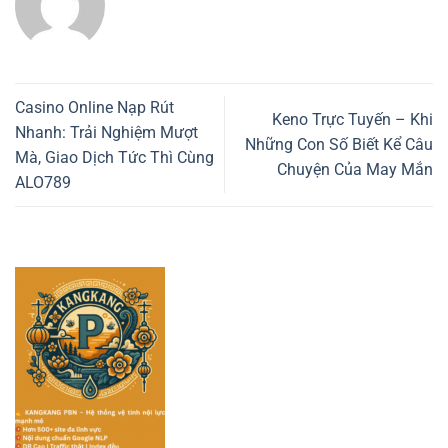
Casino Online Nạp Rút
Keno Trực Tuyến – Khi
Nhanh: Trải Nghiệm Mượt
Những Con Số Biết Kể Câu
Mà, Giao Dịch Tức Thì Cùng
Chuyện Của May Mắn
ALO789