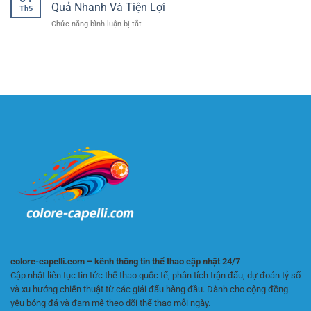
Góc
Cách
Quả Nhanh Và Tiện Lợi
Tổng
Kiểm
Th5
Trong
Cập
Bàn
Soát
ở
Chức năng bình luận bị tắt
Bóng
Nhật
Thắng
Xổ
Đá
Tỷ
Hiệu
Số
Online
Số
Quả
Online
–
Và
Uy
Cách
Phân
Tín
Đọc
Tích
–
Kèo
Kèo
Trải
Và
Hiệu
Nghiệm
Phân
Quả
Dự
Tích
Đoán
Hiệu
Kết
Quả
Quả
Nhanh
Và
Tiện
Lợi
colore-capelli.com – kênh thông tin thể thao cập nhật 24/7
Cập nhật liên tục tin tức thể thao quốc tế, phân tích trận đấu, dự đoán tỷ số
và xu hướng chiến thuật từ các giải đấu hàng đầu. Dành cho cộng đồng
yêu bóng đá và đam mê theo dõi thể thao mỗi ngày.