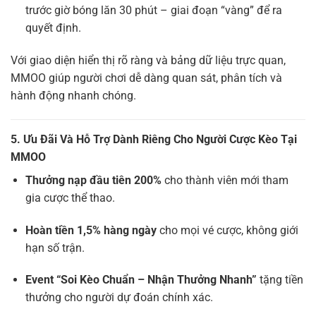
trước giờ bóng lăn 30 phút – giai đoạn “vàng” để ra
quyết định.
Với giao diện hiển thị rõ ràng và bảng dữ liệu trực quan,
MMOO giúp người chơi dễ dàng quan sát, phân tích và
hành động nhanh chóng.
5. Ưu Đãi Và Hỗ Trợ Dành Riêng Cho Người Cược Kèo Tại
MMOO
Thưởng nạp đầu tiên 200%
cho thành viên mới tham
gia cược thể thao.
Hoàn tiền 1,5% hàng ngày
cho mọi vé cược, không giới
hạn số trận.
Event “Soi Kèo Chuẩn – Nhận Thưởng Nhanh”
tặng tiền
thưởng cho người dự đoán chính xác.