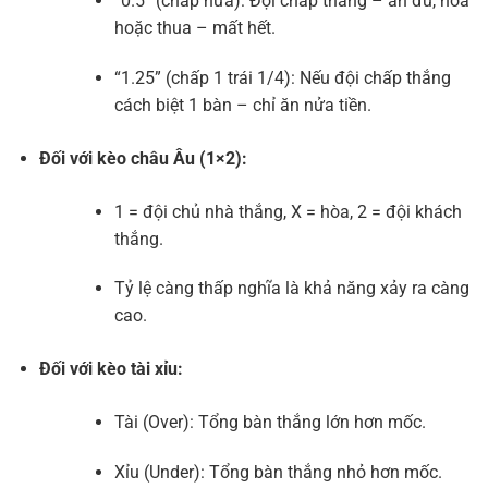
“0.5” (chấp nửa): Đội chấp thắng – ăn đủ, hòa
hoặc thua – mất hết.
“1.25” (chấp 1 trái 1/4): Nếu đội chấp thắng
cách biệt 1 bàn – chỉ ăn nửa tiền.
Đối với kèo châu Âu (1×2):
1 = đội chủ nhà thắng, X = hòa, 2 = đội khách
thắng.
Tỷ lệ càng thấp nghĩa là khả năng xảy ra càng
cao.
Đối với kèo tài xỉu:
Tài (Over): Tổng bàn thắng lớn hơn mốc.
Xỉu (Under): Tổng bàn thắng nhỏ hơn mốc.