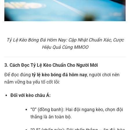
Tỷ Lệ Kèo Bóng Đá Hôm Nay: Cập Nhật Chuẩn Xác, Cược
Hiệu Quả Cùng MMOO
3. Cách Đọc Tỷ Lệ Kèo Chuẩn Cho Người Mới
Để đọc đúng
tỷ lệ kèo bóng đá hôm nay
, người chơi nên
nắm vững ba yếu tố cốt lõi:
Đối với kèo châu Á:
“0” (đồng banh): Hai đội ngang kèo, chọn đội
thắng là ăn toàn bộ.