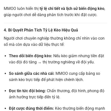
MMOO luôn hiển thị
tỷ lệ chi tiết và lịch sử biến động kèo
,
giúp người chơi dễ dàng phân tích trước khi đặt cược.
4. Bí Quyết Phân Tích Tỷ Lệ Kèo Hiệu Quả
Người chơi chuyên nghiệp thường không chỉ nhìn vào con
số mà còn dựa vào dữ liệu thực tế:
Theo dõi biến động kèo:
Nếu kèo giảm nhưng tiền đặt
vào đội đó tăng → thị trường nghiêng về đội yếu.
So sánh giữa các nhà cái:
MMOO cung cấp bảng so
sánh kèo trực tiếp để phát hiện chênh lệch.
Đọc tin tức đội bóng:
Chấn thương, đội hình, phong độ
ảnh hưởng trực tiếp đến tỷ lệ.
Đặt cược đúng thời điểm:
Kèo thường biến động mạnh