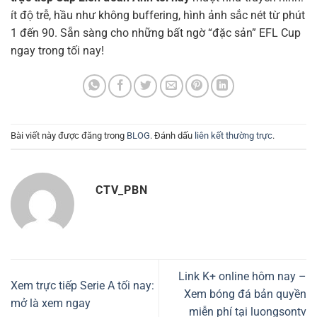
ít độ trễ, hầu như không buffering, hình ảnh sắc nét từ phút
1 đến 90. Sẵn sàng cho những bất ngờ “đặc sản” EFL Cup
ngay trong tối nay!
Bài viết này được đăng trong
BLOG
. Đánh dấu
liên kết thường trực
.
CTV_PBN
Link K+ online hôm nay –
Xem trực tiếp Serie A tối nay:
Xem bóng đá bản quyền
mở là xem ngay
miễn phí tại luongsontv