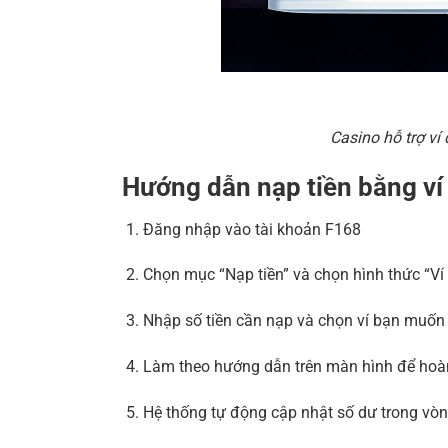
Casino hỗ trợ ví
Hướng dẫn nạp tiền bằng ví 
Đăng nhập vào tài khoản F168
Chọn mục “Nạp tiền” và chọn hình thức “Ví 
Nhập số tiền cần nạp và chọn ví bạn muốn
Làm theo hướng dẫn trên màn hình để hoàn
Hệ thống tự động cập nhật số dư trong vòn