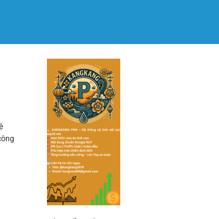
ệ
 công