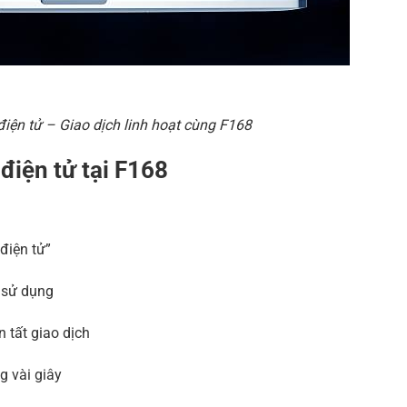
 điện tử – Giao dịch linh hoạt cùng F168
điện tử tại F168
điện tử”
 sử dụng
 tất giao dịch
g vài giây