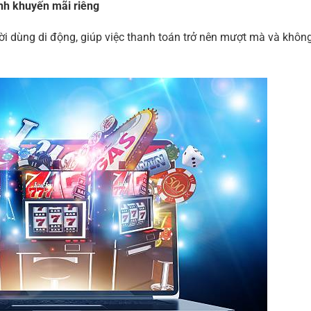
ình khuyến mãi riêng
i dùng di động, giúp việc thanh toán trở nên mượt mà và khôn