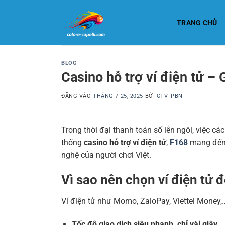
Bỏ
qua
TRANG CHỦ
nội
dung
BLOG
Casino hỗ trợ ví điện tử – 
ĐĂNG VÀO
THÁNG 7 25, 2025
BỞI
CTV_PBN
Trong thời đại thanh toán số lên ngôi, việc các
thống
casino hỗ trợ ví điện tử
,
F168
mang đến t
nghệ của người chơi Việt.
Vì sao nên chọn ví điện tử đ
Ví điện tử như Momo, ZaloPay, Viettel Money
Tốc độ giao dịch siêu nhanh, chỉ vài giây