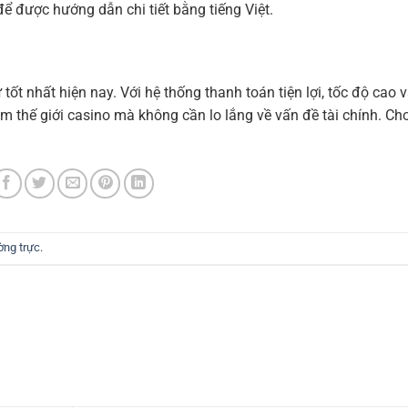
để được hướng dẫn chi tiết bằng tiếng Việt.
ử
tốt nhất hiện nay. Với hệ thống thanh toán tiện lợi, tốc độ cao 
ệm thế giới casino mà không cần lo lắng về vấn đề tài chính. Chơ
ờng trực
.