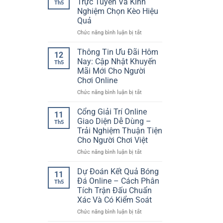
Trực Tuyến Và Kinh
Th5
Cho
online
Nghiệm Chọn Kèo Hiệu
Người
vận
Quả
Mới
hành
mượt
ở
Chức năng bình luận bị tắt
mà
Cá
–
Cược
Thông Tin Ưu Đãi Hôm
12
Nền
Bundesliga
Nay: Cập Nhật Khuyến
Th5
tảng
Trực
Mãi Mới Cho Người
cho
Tuyến
Chơi Online
trải
Và
nghiệm
Kinh
ở
Chức năng bình luận bị tắt
liền
Nghiệm
Thông
mạch
Chọn
Tin
Cổng Giải Trí Online
11
Kèo
Ưu
Giao Diện Dễ Dùng –
Th5
Hiệu
Đãi
Trải Nghiệm Thuận Tiện
Quả
Hôm
Cho Người Chơi Việt
Nay:
Cập
ở
Chức năng bình luận bị tắt
Nhật
Cổng
Khuyến
Giải
Dự Đoán Kết Quả Bóng
11
Mãi
Trí
Đá Online – Cách Phân
Th5
Mới
Online
Tích Trận Đấu Chuẩn
Cho
Giao
Xác Và Có Kiểm Soát
Người
Diện
Chơi
Dễ
ở
Chức năng bình luận bị tắt
Online
Dùng
Dự