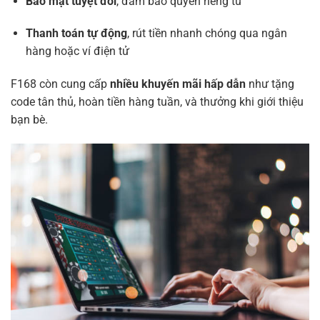
Bảo mật tuyệt đối
, đảm bảo quyền riêng tư
Thanh toán tự động
, rút tiền nhanh chóng qua ngân
hàng hoặc ví điện tử
F168 còn cung cấp
nhiều khuyến mãi hấp dẫn
như tặng
code tân thủ, hoàn tiền hàng tuần, và thưởng khi giới thiệu
bạn bè.