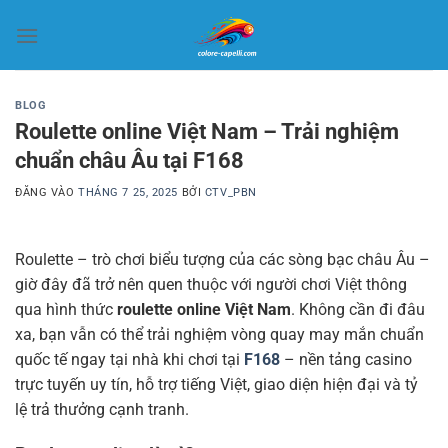
Bỏ
qua
nội
dung
BLOG
Roulette online Việt Nam – Trải nghiệm
chuẩn châu Âu tại F168
ĐĂNG VÀO
THÁNG 7 25, 2025
BỞI
CTV_PBN
Roulette – trò chơi biểu tượng của các sòng bạc châu Âu –
giờ đây đã trở nên quen thuộc với người chơi Việt thông
qua hình thức
roulette online Việt Nam
. Không cần đi đâu
xa, bạn vẫn có thể trải nghiệm vòng quay may mắn chuẩn
quốc tế ngay tại nhà khi chơi tại
F168
– nền tảng casino
trực tuyến uy tín, hỗ trợ tiếng Việt, giao diện hiện đại và tỷ
lệ trả thưởng cạnh tranh.